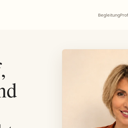
Begleitung
Prof
,
nd