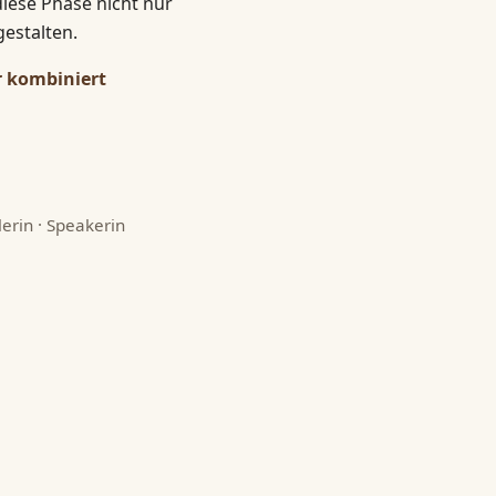
diese Phase nicht nur
estalten.
er kombiniert
lerin · Speakerin